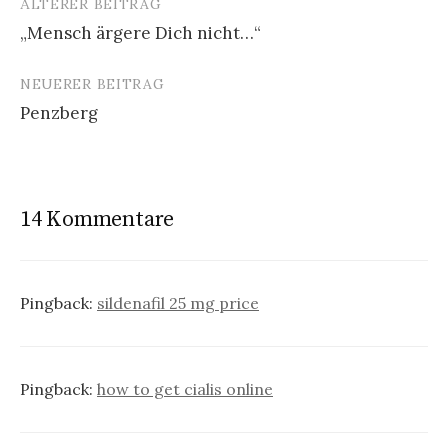
ÄLTERER BEITRAG
Beitrags-
„Mensch ärgere Dich nicht…“
Navigation
NEUERER BEITRAG
Penzberg
14 Kommentare
Pingback:
sildenafil 25 mg price
Pingback:
how to get cialis online