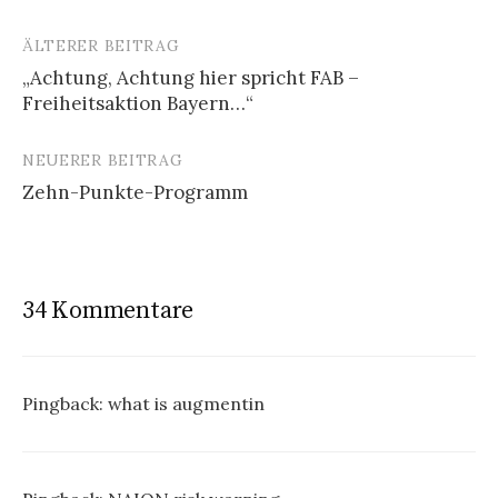
ÄLTERER BEITRAG
Beitrags-
„Achtung, Achtung hier spricht FAB –
Navigation
Freiheitsaktion Bayern…“
NEUERER BEITRAG
Zehn-Punkte-Programm
34 Kommentare
Pingback:
what is augmentin